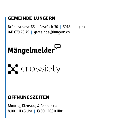
FUSSBEREICH
GEMEINDE LUNGERN
Brünigstrasse 66
|
Postfach 36
|
6078 Lungern
041 679 79 79
|
gemeinde@lungern.ch
ÖFFNUNGSZEITEN
Montag, Dienstag & Donnerstag
8.00 - 11.45 Uhr
|
13.30 - 16.30 Uhr