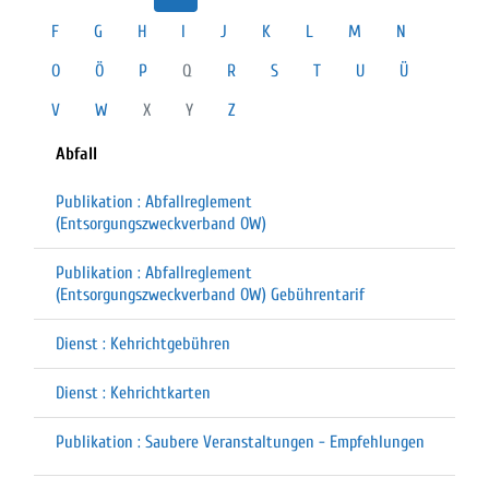
F
G
H
I
J
K
L
M
N
O
Ö
P
Q
R
S
T
U
Ü
V
W
X
Y
Z
Abfall
Publikation : Abfallreglement
(Entsorgungszweckverband OW)
Publikation : Abfallreglement
(Entsorgungszweckverband OW) Gebührentarif
Dienst : Kehrichtgebühren
Dienst : Kehrichtkarten
Publikation : Saubere Veranstaltungen - Empfehlungen