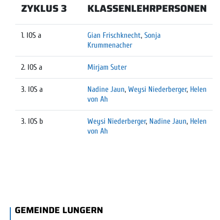
ZYKLUS 3
KLASSENLEHRPERSONEN
1. IOS a
Gian Frischknecht
,
Sonja
Krummenacher
2. IOS a
Mirjam Suter
3. IOS a
Nadine Jaun
,
Weysi Niederberger
,
Helen
von Ah
3. IOS b
Weysi Niederberger
,
Nadine Jaun
,
Helen
von Ah
FUSSBEREICH
GEMEINDE LUNGERN