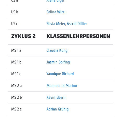
US a
Alena Giger
US b
Celina Wirz
US c
Silvia Meier
,
Astrid Dillier
ZYKLUS 2
KLASSENLEHRPERSONEN
MS 1 a
Claudia Küng
MS 1 b
Jasmin Bolfing
MS 1 c
Yannique Richard
MS 2 a
Manuela Di Marino
MS 2 b
Kevin Eberli
MS 2 c
Adrian Grünig