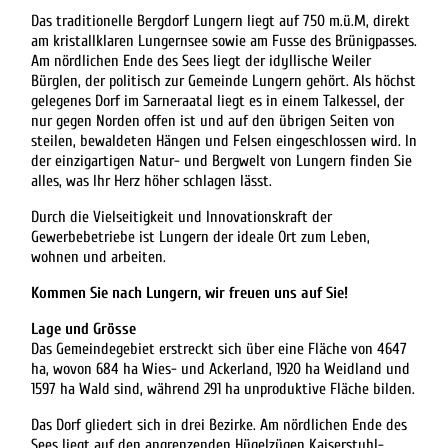
Das traditionelle Bergdorf Lungern liegt auf 750 m.ü.M, direkt
am kristallklaren Lungernsee sowie am Fusse des Brünigpasses.
Am nördlichen Ende des Sees liegt der idyllische Weiler
Bürglen, der politisch zur Gemeinde Lungern gehört. Als höchst
gelegenes Dorf im Sarneraatal liegt es in einem Talkessel, der
nur gegen Norden offen ist und auf den übrigen Seiten von
steilen, bewaldeten Hängen und Felsen eingeschlossen wird. In
der einzigartigen Natur- und Bergwelt von Lungern finden Sie
alles, was Ihr Herz höher schlagen lässt.
Durch die Vielseitigkeit und Innovationskraft der
Gewerbebetriebe ist Lungern der ideale Ort zum Leben,
wohnen und arbeiten.
Kommen Sie nach Lungern, wir freuen uns auf Sie!
Lage und Grösse
Das Gemeindegebiet erstreckt sich über eine Fläche von 4647
ha, wovon 684 ha Wies- und Ackerland, 1920 ha Weidland und
1597 ha Wald sind, während 291 ha unproduktive Fläche bilden.
Das Dorf gliedert sich in drei Bezirke. Am nördlichen Ende des
Sees liegt auf den angrenzenden Hügelzügen Kaiserstuhl-