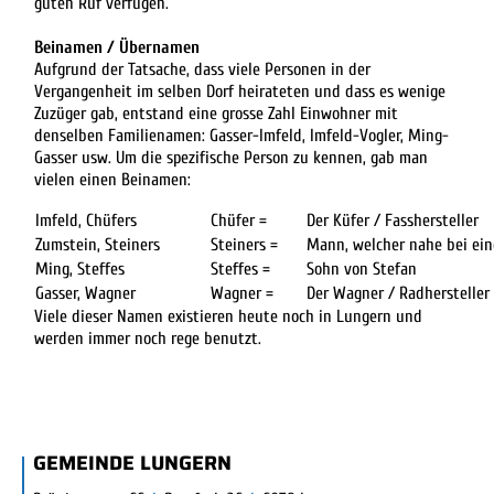
guten Ruf verfügen.
Beinamen / Übernamen
Aufgrund der Tatsache, dass viele Personen in der
Vergangenheit im selben Dorf heirateten und dass es wenige
Zuzüger gab, entstand eine grosse Zahl Einwohner mit
denselben Familienamen: Gasser-Imfeld, Imfeld-Vogler, Ming-
Gasser usw. Um die spezifische Person zu kennen, gab man
vielen einen Beinamen:
Imfeld, Chüfers
Chüfer =
Der Küfer / Fasshersteller
Zumstein, Steiners
Steiners =
Mann, welcher nahe bei ei
Ming, Steffes
Steffes =
Sohn von Stefan
Gasser, Wagner
Wagner =
Der Wagner / Radhersteller
Viele dieser Namen existieren heute noch in Lungern und
werden immer noch rege benutzt.
FUSSBEREICH
GEMEINDE LUNGERN