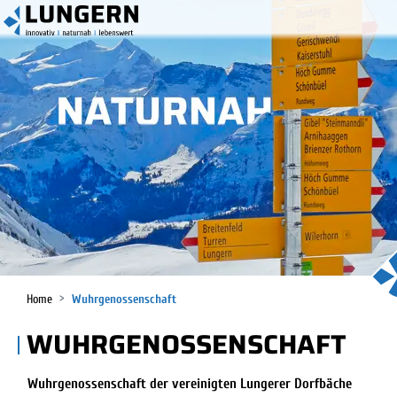
KOPFZEILE
Lungern
HAUPTNA
(ausgewählt)
Home
Wuhrgenossenschaft
WUHRGENOSSENSCHAFT
Wuhrgenossenschaft der vereinigten Lungerer Dorfbäche