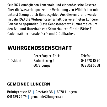
Seit 1877 ermöglichen kantonale und eidgenössische Gesetze
über die Wasserbaupolizei die Verbauung von Wildbächen mit
Unterstützung durch Bundesgelder. Aus diesem Grund wurde
im Jahr 1923 die Wuhrgenossenschaft der vereinigten Lungerer
Dorfbäche gegründet. Diese Genossenschaft kümmert sich um
den Bau und Unterhalt von Schutzbauten für die Bäche Ei-,
Gadenmattbach sowie Dorf- und Gräblibaches.
WUHRGENOSSENSCHAFT
Peter Vogler-Frick
Telefon
Präsident
Badmattweg 2
041 678 10 70
6078 Lungern
079 362 56 31
FUSSBEREICH
GEMEINDE LUNGERN
Brünigstrasse 66
|
Postfach 36
|
6078 Lungern
041 679 79 79
|
gemeinde@lungern.ch