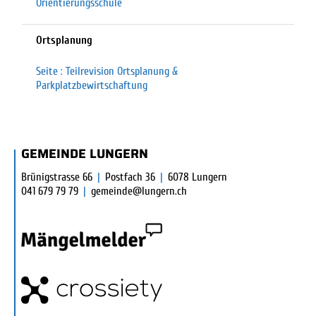
Orientierungsschule
Ortsplanung
Seite : Teilrevision Ortsplanung &
Parkplatzbewirtschaftung
FUSSBEREICH
GEMEINDE LUNGERN
Brünigstrasse 66
|
Postfach 36
|
6078 Lungern
041 679 79 79
|
gemeinde@lungern.ch