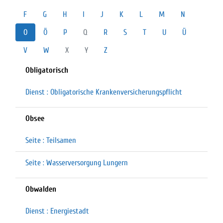
F
G
H
I
J
K
L
M
N
O
Ö
P
Q
R
S
T
U
Ü
V
W
X
Y
Z
Obligatorisch
Dienst : Obligatorische Krankenversicherungspflicht
Obsee
Seite : Teilsamen
Seite : Wasserversorgung Lungern
Obwalden
Dienst : Energiestadt