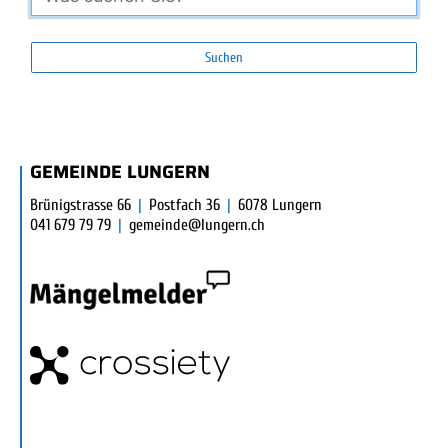
Suchen
FUSSBEREICH
SUCHERGEBNISSE
SUCHRESULTATE
GEMEINDE LUNGERN
Brünigstrasse 66
|
Postfach 36
|
6078 Lungern
041 679 79 79
|
gemeinde@lungern.ch