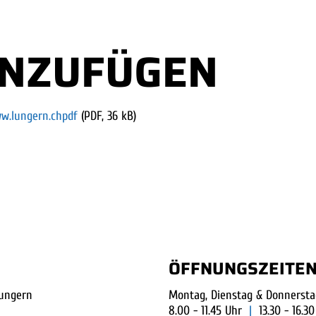
INZUFÜGEN
w.lungern.chpdf
(PDF, 36 kB)
ÖFFNUNGSZEITE
ungern
Montag, Dienstag & Donnersta
8.00 - 11.45 Uhr
|
13.30 - 16.3