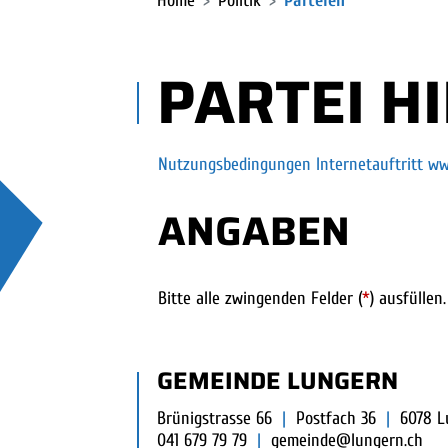
Home
Politik
Parteien
PARTEI H
Nutzungsbedingungen Internetauftritt ww
ANGABEN
Bitte alle zwingenden Felder (
*
) ausfüllen.
FUSSBEREICH
GEMEINDE LUNGERN
Brünigstrasse 66
|
Postfach 36
|
6078 L
041 679 79 79
|
gemeinde@lungern.ch