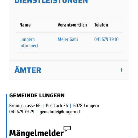
DIENSTLEISTUNGEN
Name
Verantwortlich
Telefon
Lungern
Meier Gabi
041 679 79 10
informiert
ÄMTER
FUSSBEREICH
GEMEINDE LUNGERN
Brünigstrasse 66
|
Postfach 36
|
6078 Lungern
041 679 79 79
|
gemeinde@lungern.ch