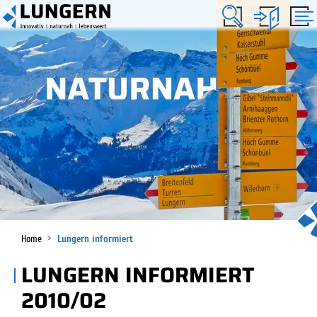
KOPFZEILE
Lungern
HAUPTNAVIGATION
(ausgewählt)
Home
Lungern informiert
LUNGERN INFORMIERT
2010/02