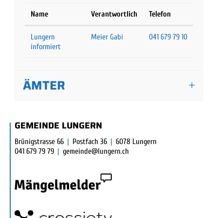
Name
Verantwortlich
Telefon
Lungern
Meier Gabi
041 679 79 10
informiert
ÄMTER
FUSSBEREICH
GEMEINDE LUNGERN
Brünigstrasse 66
|
Postfach 36
|
6078 Lungern
041 679 79 79
|
gemeinde@lungern.ch