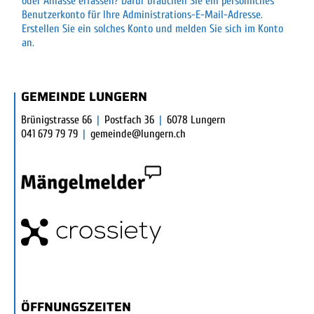
oder Anlässe erfassen? Dafür brauchen Sie ein persönliches
Benutzerkonto für Ihre Administrations-E-Mail-Adresse.
Erstellen Sie ein solches Konto und melden Sie sich im Konto
an.
FUSSBEREICH
GEMEINDE LUNGERN
Brünigstrasse 66
|
Postfach 36
|
6078 Lungern
041 679 79 79
|
gemeinde@lungern.ch
ÖFFNUNGSZEITEN