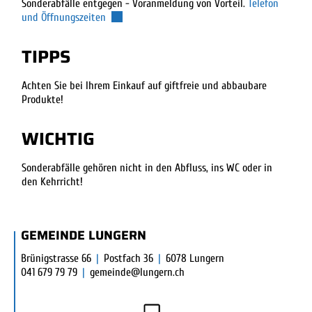
Sonderabfälle entgegen - Voranmeldung von Vorteil.
Telefon
Externer Link wird in einem neuen Fenster geöf
und Öffnungszeiten
TIPPS
Achten Sie bei Ihrem Einkauf auf giftfreie und abbaubare
Produkte!
WICHTIG
Sonderabfälle gehören nicht in den Abfluss, ins WC oder in
den Kehrricht!
FUSSBEREICH
GEMEINDE LUNGERN
Brünigstrasse 66
|
Postfach 36
|
6078 Lungern
041 679 79 79
|
gemeinde@lungern.ch